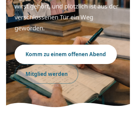
wirst gehört, und plötzlich ist aus der
Podcast
verschlossenen Tür ein Weg
Blog
geworden.
Dein Netzwerk
Komm zu einem offenen Abend
Anmelden
Mitglied werden